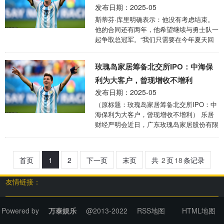
少点热闹，好像也没有什么不好。 其实，
发布日期：2025-05
最近有点丧、有点焦虑，有点被生活困住了
斯蒂芬·库里明确表示：他没有考虑结束。
的感觉。这大概就是最近两三年感觉无助最
他的合同还有两年，他希望继续与勇士队一
多次的一段时间了吧！ 这两三年一个人带
起争取总冠军。“我们只需要在今年夏天回
孩子的日子是自由的，但那种痛苦却也是真
答正确的问题，在整个赛季保持健康”他
切存在着的。 是时常，而不是 ...
说。 库里赞扬了吉米·巴特勒的影响力，称
玫瑰岛家居筹备北交所IPO：中海保
为“一个完美的契合者”，一个带来了信念和
活力的球员。“我们必须在整个赛季的基础
利为大客户，曾现增收不增利
上继续努力”他补充道。 因腿筋受伤缺席了
发布日期：2025-05
系列赛，库里仍然充满信心：“我们保持健
（原标题：玫瑰岛家居筹备北交所IPO：中
康，我们相信我们能够一路走到最后。” ...
海保利为大客户，曾现增收不增利） 乐居
财经严明会近日，广东玫瑰岛家居股份有限
公司（以下简称：玫瑰岛）在广东证监局完
成IPO辅导备案，拟北交所IPO，辅导机构
国投证券。 玫瑰岛是一家专业从事淋浴
首页
1
2
下一页
末页
共
2
页
18
条记录
房、浴室柜、智能马桶、花洒等全卫定制产
品及全景门、生态门、玻璃金属柜类等定制
友情链接：
家居的研发、设计、生产及销售的国家高新
技术企业，曾荣获“2024年家居消费者口碑
企业”。 玫瑰岛控股股东伟杉管理直接持有
Powered by
万泰娱乐
@2013-2022
RSS地图
HTML地图
公司股份72.2%，实际控制人包括59岁董事