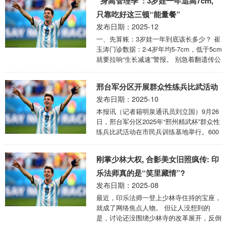
“身高管理季”: 3岁娃一年追高7cm,
热烈拥抱，在纵酒狂吟与社交欢宴中，展现
出一种通透而又不失豪情的生命姿态。 全
只靠吃好这三顿“能量餐”
诗通过对时间永恒与生命短暂的对比，构筑
发布日期：2025-12
了一个在风尘奔波中依然能对月买醉、向春
一、先算账：3岁娃一年到底该长多少？ 崔
而行的洒脱形象。 首联“把酒凭栏咏大椿，
玉涛门诊数据：2-4岁年均5-7cm，低于5cm
百年犹作暂时人”，开篇便建立起宏大的时
就要拉响“生长减速”警报。 别急着翻遗传公
空坐标。 借用上古大椿树对比人类有限的
式，60%常见矮小孩子是“吃不对＋睡不饱
百年寿命，直指即便寿至期颐，在永恒的时
＋动不够”。 今天只聊第一变量——吃：把
间 ...
邢台军分区开展群众性练兵比武活动
一天拆成3顿“能量餐”，不靠昂贵增高粉，
发布日期：2025-10
也能让娃在自然生长曲线上“贴着上限跑”。
二、追高第一餐：07:30「激活骨骼开关
本报讯（记者籍明泉通讯员刘立国）9月26
餐」 •250ml母乳/配方奶（保留奶量保证钙
日，邢台军分区2025年“邢州精武杯”群众性
基线） •水煮蛋黄1个：维生素D天然载体，
练兵比武活动在市民兵训练基地举行。600
帮助钙沉积 •铁强化燕麦片10g：低GI碳
余名官兵、文职人员和民兵教练员，围绕26
水，稳住上午胰岛素，不抢生长激素分泌
个比武项目同台竞技，各展风采。 此次比
刚掌少林大权, 合影美女旧照疯传: 印
...
武是邢台军分区今年以来组织的规模最大、
覆盖领域最广、科目内容最全的一次军事训
乐法师真的是“笑里藏情”?
练活动，分为军事技能、国动技能和单兵技
发布日期：2025-08
能3个方面，共设置军事理论、要图标绘、
最近，印乐法师一登上少林寺住持的宝座，
想定作业、指挥所协同作业、实弹射击、队
就成了网络焦点人物。 但让人没想到的
列指挥等26个课目，全面检验官兵、文职人
是，讨论还没围绕少林寺的改革展开，反倒
员、民兵教练员体能技能与心理素质，是对