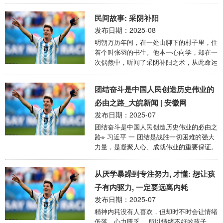
是一波“和美女合影”的旧照被翻了出来，引
训练成效的“全面体检”，更是 ...
发了不小的争议。 有网友直接喊出：“刚上
民间故事: 采阴补阳
任几天就塌房？” 我感觉，这帽子扣得也太
发布日期：2025-08
快了点。 咱先别急着下结论，来看看印乐
法师到底是个啥来头。 一路走来，他不是
明朝万历年间，在一处山脚下的村子里，住
网红，目前来看是实干家，注意，我是从目
着个叫张羽的书生。他本一心向学，却在一
前得来的信息来看，印乐法师的表现还是可
次偶然中，听闻了采阴补阳之术，从此命运
圈可点的。 1982年剃度出家，1983年受具
的轨迹开始扭转。 张羽家境贫寒，双亲早
足戒，之后在中国佛学院一路苦学，修行时
逝，靠着族人的帮衬才得以读书识字。平日
团结奋斗是中国人民创造历史伟业的
间比现在一些网友的年龄都大。9 ...
里，他勤奋好学，盼着有朝一日能考取功
名，改变命运。 一日，张羽在山中采药，
必由之路_大皖新闻 | 安徽网
为自己调养身体。途中，他偶遇一位白发苍
发布日期：2025-07
苍的老者。老者仙风道骨，气质不凡，张羽
团结奋斗是中国人民创造历史伟业的必由之
心生好奇，便上前搭话。 “老人家，您独自
路※ 习近平 一 团结是战胜一切困难的强大
一人在这山中，可是在找寻什么？”张羽恭
力量，是凝聚人心、成就伟业的重要保证。
敬问道。老者缓缓转身，目光如炬，打量了
在为中华民族伟大复兴而奋斗的征程中，我
张羽一番，说道：“我在寻有缘人，传授他
们一定要巩固全国各族人民大团结，增强各
长生 ...
从厌学暴躁到专注努力, 才懂: 想让孩
党派、各团体、各民族、各阶层以及各方面
的团结，坚决维护国家统一和社会和谐稳
子有内驱力, 一定要远离内耗
定，坚决反对任何破坏统一和团结的分裂活
发布日期：2025-07
动。我们要凝聚起全体人民智慧和力量，激
精神内耗没有人喜欢，但却时不时会让情绪
发出全社会创造活力和发展动力，让全体中
低落，心力匮乏。 所以情绪不好的孩子，