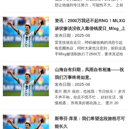
华儿女万众一心、团结奋斗迸发出来的磅礴
想让他做到专注努力，可能性不大。 之前
力量成为实现中华民族伟大复兴的强大动
儿子厌学那阵，我很着急想让他走出摆烂状
力。 （2016年10月21日在纪念红军长 ...
态，赶紧把落下的课好好学。 可是，各种
资讯：2500万我还不起RNG！MLXG
方法都试过了，催也催了，吵也吵了，道理
也讲了。 孩子嘴上答应说去学习，但行动
谈状惨淡没收入靠借钱度日_Mlxg_上
却一直拖拖拉拉，或者勉强坐在书桌前两个
发布日期：2025-06
诉_赔偿
小时，一个字也没写出来。 怎么就半点精
雷竞技就在近日，RNG被收购的消息引起
神打不起来？怎么一碰到书本就很烦躁？怎
电竞圈热议，同时大家也注意到，前职业选
么一写作业就开始焦躁？ 一个很重要的原
手Mlxg被强制执行了2500万，要求其还给
因，就是心不静。 当时，我并没有共情孩
RNG。很多观众此前的印象是香锅一直在
子的感受，只是觉得之前没有好好学就算
跟RNG讨薪，还多次扬言RNG欠钱不给，
了，但 ...
山海自有归期，风雨自有相逢——祝
没想到如今两级反转着实让人难崩。 据说
原因是Mlxg当时在炒股，被赚到的钱蒙蔽
我们万事终将如意。
了大脑，根本不好好直播，违反了RNG与
发布日期：2025-06
虎牙的合同，所以才会在官司上败北。但香
图片 图片 祝你，也祝我：节日快乐！ 岁月
锅本人也表示自己无力偿还八位数的欠款，
不声不响，你且不慌不忙， 好好生活，慢
并且直言这个赔偿是不合理的。 Mlxg坦言
慢相遇， 所有美好都在路上。 图片 20
自己已经一年没有赚过钱了，目前的生活都
MAY 幸福大概就是在当下，眼中景、碗中
是靠管亲戚朋友借钱，连饭都快 ...
餐、身边人。 520个从什么时候开始算是一
斯蒂芬·库里：我们希望这段旅程尽可
个节日了，我不知道，反正又是和娃一起过
的一年又一个节。 无人问津的日子，除了
能长久