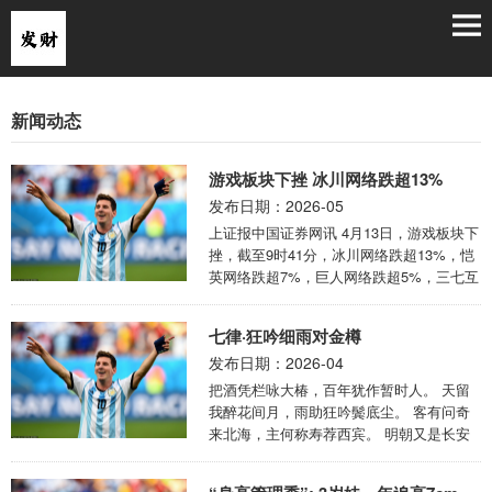
新闻动态
游戏板块下挫 冰川网络跌超13%
发布日期：2026-05
上证报中国证券网讯 4月13日，游戏板块下
挫，截至9时41分，冰川网络跌超13%，恺
英网络跌超7%，巨人网络跌超5%，三七互
娱、掌趣科技等跌超2%。 数据来源：
Choice金融终端 ...
七律·狂吟细雨对金樽
发布日期：2026-04
把酒凭栏咏大椿，百年犹作暂时人。 天留
我醉花间月，雨助狂吟鬓底尘。 客有问奇
来北海，主何称寿荐西宾。 明朝又是长安
道，更倩杨枝拂面春。 这首七律以庄子笔
下的长寿意象起笔，却落脚于对有限人生的