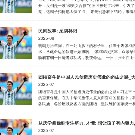
开，反倒是一波“和美女合影”的旧照被翻了出来，引发了
觉，这帽子扣得也太快了点。 咱先别急着下结论，来看
来看是实干家，注意，我是从目前得来的信息来看，印乐法
具足戒，之后在中国佛学院一路苦学，修行时间比现在一些
民间故事: 采阴补阳
2025-08
明朝万历年间，在一处山脚下的村子里，住着个叫张羽
术，从此命运的轨迹开始扭转。 张羽家境贫寒，双亲早
盼着有朝一日能考取功名，改变命运。 一日，张羽在山
者。老者仙风道骨，气质不凡，张羽心生好奇，便上前搭
羽恭敬问道。老者缓缓转身，目光如炬，打量了张羽一番，
团结奋斗是中国人民创造历史伟业的必由之路_大皖
2025-07
团结奋斗是中国人民创造历史伟业的必由之路※ 习近平
的重要保证。在为中华民族伟大复兴而奋斗的征程中，
各民族、各阶层以及各方面的团结，坚决维护国家统一
我们要凝聚起全体人民智慧和力量，激发出全社会创造
来的磅礴力量成为实现中华民族伟大复兴的强大动力。 （201
从厌学暴躁到专注努力, 才懂: 想让孩子有内驱力
2025-07