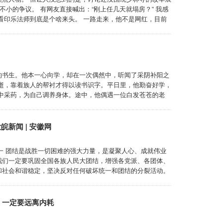
不小的争议。 有网友直接喊出：“刚上任几天就塌房？” 我感
看印乐法师到底是个啥来头。 一路走来，他不是网红，目前
师的表现还是可圈可点的。 1982年剃度出家，1983年受
网友的年龄都大。9 ...
的书生。他本一心向学，却在一次偶然中，听闻了采阴补阳之
逝，靠着族人的帮衬才得以读书识字。平日里，他勤奋好学，
中采药，为自己调养身体。途中，他偶遇一位白发苍苍的老
话。 “老人家，您独自一人在这山中，可是在找寻什么？”张
说道：“我在寻有缘人，传授他长生 ...
新闻 | 安徽网
 一 团结是战胜一切困难的强大力量，是凝聚人心、成就伟业
我们一定要巩固全国各族人民大团结，增强各党派、各团体、
和社会和谐稳定，坚决反对任何破坏统一和团结的分裂活动。
活力和发展动力，让全体中华儿女万众一心、团结奋斗迸发出
6年10月21日在纪念红军长 ...
, 一定要远离内耗