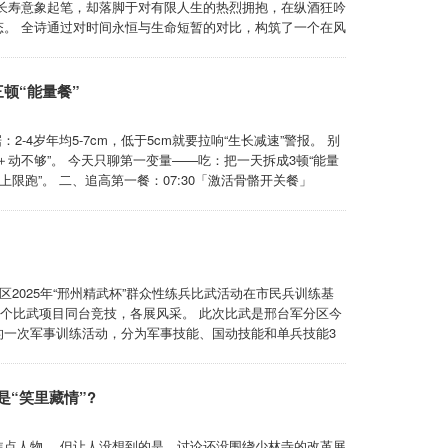
长寿意象起笔，却落脚于对有限人生的热烈拥抱，在纵酒狂吟
。 全诗通过对时间永恒与生命短暂的对比，构筑了一个在风
“把酒凭栏咏大椿，百年犹作暂时人”，开篇便建立起宏大的时
即便寿至期颐，在永恒的时间 ...
三顿“能量餐”
-4岁年均5-7cm，低于5cm就要拉响“生长减速”警报。 别
＋动不够”。 今天只聊第一变量——吃：把一天拆成3顿“能量
限跑”。 二、追高第一餐：07:30「激活骨骼开关餐」
黄1个：维生素D天然载体，帮助钙沉积 •铁强化燕麦片10g：低
区2025年“邢州精武杯”群众性练兵比武活动在市民兵训练基
6个比武项目同台竞技，各展风采。 此次比武是邢台军分区今
的一次军事训练活动，分为军事技能、国动技能和单兵技能3
协同作业、实弹射击、队列指挥等26个课目，全面检验官
效的“全面体检”，更是 ...
是“笑里藏情”?
点人物。 但让人没想到的是，讨论还没围绕少林寺的改革展