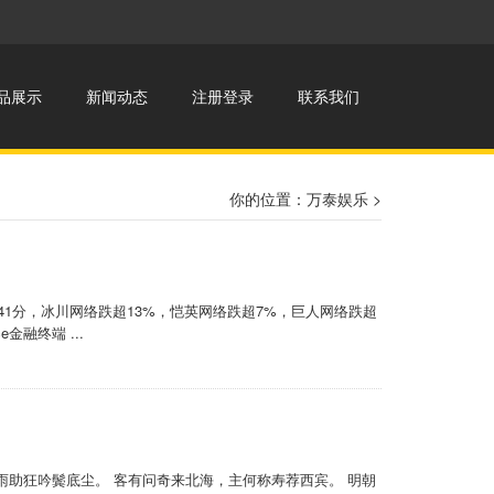
品展示
新闻动态
注册登录
联系我们
你的位置：
万泰娱乐
>
41分，冰川网络跌超13%，恺英网络跌超7%，巨人网络跌超
金融终端 ...
雨助狂吟鬓底尘。 客有问奇来北海，主何称寿荐西宾。 明朝