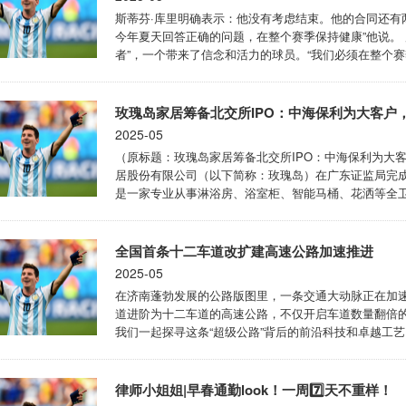
斯蒂芬·库里明确表示：他没有考虑结束。他的合同还有
今年夏天回答正确的问题，在整个赛季保持健康”他说。 
者”，一个带来了信念和活力的球员。“我们必须在整个赛
库里仍然充满信心：“我们保持健康，我们相信我们能够一路
玫瑰岛家居筹备北交所IPO：中海保利为大客户
2025-05
（原标题：玫瑰岛家居筹备北交所IPO：中海保利为大
居股份有限公司（以下简称：玫瑰岛）在广东证监局完成I
是一家专业从事淋浴房、浴室柜、智能马桶、花洒等全
发、设计、生产及销售的国家高新技术企业，曾荣获“20
有公司股份72.2%，实际控制人包括59岁董事长徐伟、57
全国首条十二车道改扩建高速公路加速推进
2025-05
在济南蓬勃发展的公路版图里，一条交通大动脉正在加
道进阶为十二车道的高速公路，不仅开启车道数量翻倍的
我们一起探寻这条“超级公路”背后的前沿科技和卓越工艺
扩建项目全长23.9公里，其中济南段长17.4公里，
区。当前，改扩建项目正加快推进，黄河特大桥桥塔、主梁
律师小姐姐|早春通勤look！一周7️⃣天不重样！