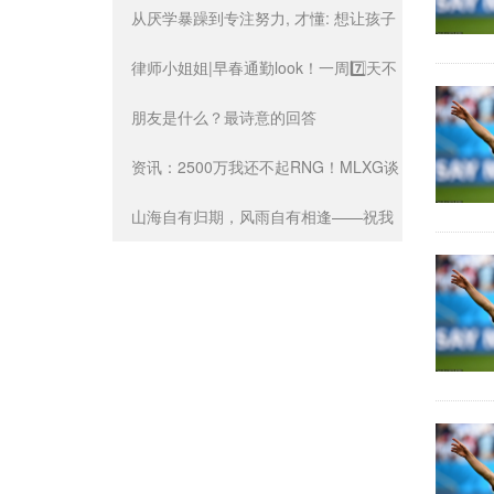
朝，冠绝书法史200多年
从厌学暴躁到专注努力, 才懂: 想让孩子
有内驱力, 一定要远离内耗
律师小姐姐|早春通勤look！一周7️⃣天不
重样！
朋友是什么？最诗意的回答
资讯：2500万我还不起RNG！MLXG谈
状惨淡没收入靠借钱度日_Mlxg_上诉_
山海自有归期，风雨自有相逢——祝我
赔偿
们万事终将如意。