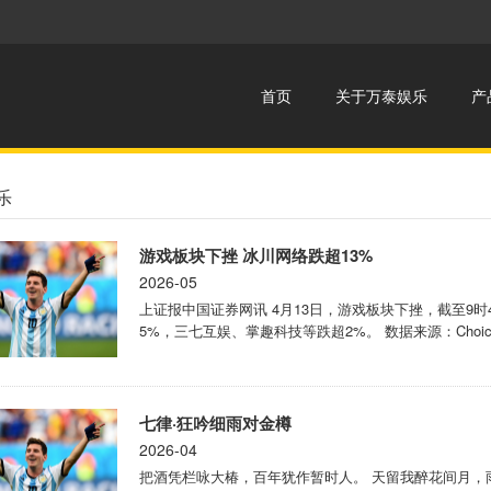
首页
关于万泰娱乐
产
乐
游戏板块下挫 冰川网络跌超13%
2026-05
上证报中国证券网讯 4月13日，游戏板块下挫，截至9时
5%，三七互娱、掌趣科技等跌超2%。 数据来源：Choice
七律·狂吟细雨对金樽
2026-04
把酒凭栏咏大椿，百年犹作暂时人。 天留我醉花间月，