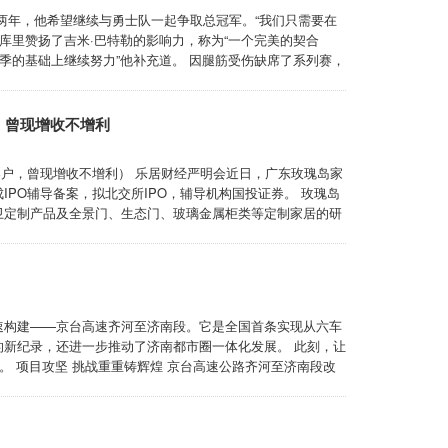
两年，他希望继续与勇士队一起争取总冠军。“我们只需要在
库里赞扬了吉米·巴特勒的影响力，称为“一个完美的契合
季的基础上继续努力”他补充道。 因腿筋受伤缺席了系列赛，
走到最后。” ...
，曾现增收不增利
客户，曾现增收不增利） 乐居财经严明会近日，广东玫瑰岛家
PO辅导备案，拟北交所IPO，辅导机构国投证券。 玫瑰岛
卫定制产品及全景门、生态门、玻璃金属柜类等定制家居的研
24年家居消费者口碑企业”。 玫瑰岛控股股东伟杉管理直接持
岁总经理肖杉、 ...
速构建——京台高速齐河至济南段。它是全国首条实现从六车
新纪录，还进一步推动了济南都市圈一体化发展。 此刻，让
。 项目攻坚 挑战重重铸辉煌 京台高速公路齐河至济南段改
北起自齐河济南界，南止于殷家林立交，途经济南市槐荫区、市中
钢箱梁及斜拉索施工已完 ...