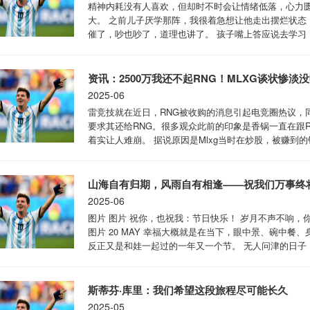
精神内耗没有人喜欢，但却时不时会让情绪低落，心力匮
大。 之前儿子厌学那阵，我很着急想让他走出摆烂状态
催了，吵也吵了，道理也讲了。 孩子嘴上答应说去学习
个字也没写出来。 怎么就半点精神打不起来？怎么一碰
原因，就是心不静。 当时，我并没有共情孩子的感受，只
资讯：2500万我还不起RNG！MLXG谈状惨淡没
2025-06
雷竞技就在近日，RNG被收购的消息引起电竞圈热议，同
要求其还给RNG。很多观众此前的印象是香锅一直在跟
着实让人难崩。 据说原因是Mlxg当时在炒股，被赚到
同，所以才会在官司上败北。但香锅本人也表示自己无力
坦言自己已经一年没有赚过钱了，目前的生活都是靠管亲戚
山海自有归期，风雨自有相逢——祝我们万事终
2025-06
图片 图片 祝你，也祝我：节日快乐！ 岁月不声不响，
图片 20 MAY 幸福大概就是在当下，眼中景、碗中餐
反正又是和娃一起过的一年又一个节。 无人问津的日子
丧、有点焦虑，有点被生活困住了的感觉。这大概就是最
带孩子的日子是自由的，但那种痛苦却也是真切存在着的。 
斯蒂芬·库里：我们希望这段旅程尽可能长久
2025-05