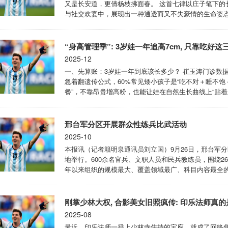
又是长安道，更倩杨枝拂面春。 这首七律以庄子笔下的
与社交欢宴中，展现出一种通透而又不失豪情的生命姿态
尘奔波中依然能对月买醉、向春而行的洒脱形象。 首联
空坐标。 借用上古大椿树对比人类有限的百年寿命，直指
“身高管理季”: 3岁娃一年追高7cm, 只靠吃好这
2025-12
一、先算账：3岁娃一年到底该长多少？ 崔玉涛门诊数据：2
急着翻遗传公式，60%常见矮小孩子是“吃不对＋睡不饱
餐”，不靠昂贵增高粉，也能让娃在自然生长曲线上“贴着上
•250ml母乳/配方奶（保留奶量保证钙基线） •水煮蛋
GI碳水，稳住上午胰岛素，不抢生长激素分泌 ...
邢台军分区开展群众性练兵比武活动
2025-10
本报讯（记者籍明泉通讯员刘立国）9月26日，邢台军分
地举行。600余名官兵、文职人员和民兵教练员，围绕2
年以来组织的规模最大、覆盖领域最广、科目内容最全
个方面，共设置军事理论、要图标绘、想定作业、指挥所
兵、文职人员、民兵教练员体能技能与心理素质，是对训练成
刚掌少林大权, 合影美女旧照疯传: 印乐法师真的
2025-08
最近，印乐法师一登上少林寺住持的宝座，就成了网络焦