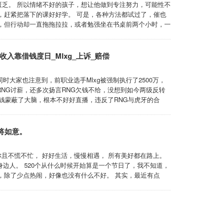
乏。 所以情绪不好的孩子，想让他做到专注努力，可能性不
，赶紧把落下的课好好学。 可是，各种方法都试过了，催也
，但行动却一直拖拖拉拉，或者勉强坐在书桌前两个小时，一
到书本就很烦躁？怎么一写作业就开始焦躁？ 一个很重要的
是觉得之前没有好好学就算了，但 ...
收入靠借钱度日_Mlxg_上诉_赔偿
时大家也注意到，前职业选手Mlxg被强制执行了2500万，
RNG讨薪，还多次扬言RNG欠钱不给，没想到如今两级反转
的钱蒙蔽了大脑，根本不好好直播，违反了RNG与虎牙的合
偿还八位数的欠款，并且直言这个赔偿是不合理的。 Mlxg
朋友借钱，连饭都快 ...
将如意。
你且不慌不忙， 好好生活，慢慢相遇， 所有美好都在路上。
、身边人。 520个从什么时候开始算是一个节日了，我不知道，
，除了少点热闹，好像也没有什么不好。 其实，最近有点
近两三年感觉无助最多次的一段时间了吧！ 这两三年一个人
是时常，而不是 ...