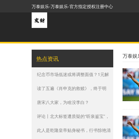
万泰娱乐-万泰娱乐-官方指定授权注册中心
万泰娱
热点资讯
纪念币市场低迷或将调整面值？1元解
决不了任何问题
读了五遍《肖申克的救赎》，终于明
白，高手总是选择“窄门”
唐宋八大家，为啥没李白？
评论丨北大标签遭质疑的“听泉鉴宝”，
经得起网络鉴定吗？
此人是乾隆皇帝贴身秘书，行书惊艳清